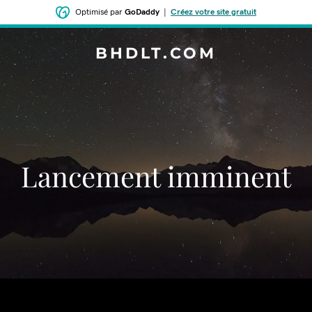
Optimisé par
GoDaddy
|
Créez votre site gratuit
BHDLT.COM
Lancement imminent