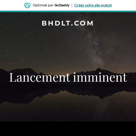
Optimisé par
GoDaddy
|
Créez votre site gratuit
BHDLT.COM
Lancement imminent