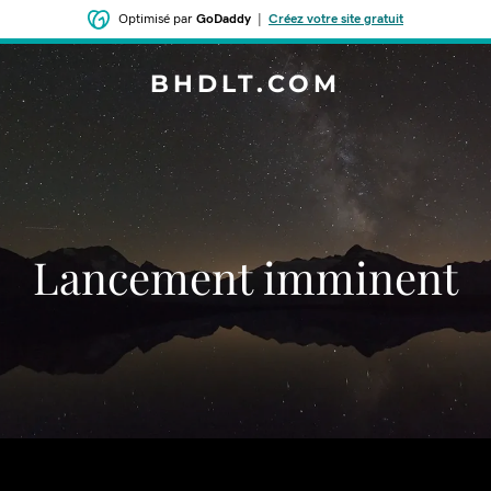
Optimisé par
GoDaddy
|
Créez votre site gratuit
BHDLT.COM
Lancement imminent