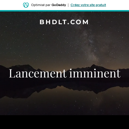
Optimisé par
GoDaddy
|
Créez votre site gratuit
BHDLT.COM
Lancement imminent