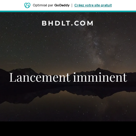
Optimisé par
GoDaddy
|
Créez votre site gratuit
BHDLT.COM
Lancement imminent